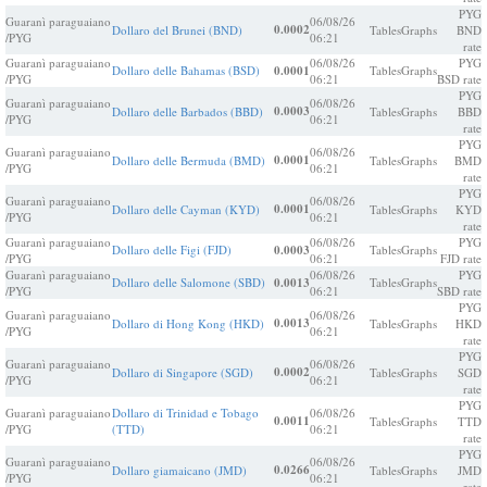
PYG
Guaranì paraguaiano
06/08/26
0.0002
Dollaro del Brunei (BND)
Tables
Graphs
BND
/PYG
06:21
rate
Guaranì paraguaiano
06/08/26
PYG
Dollaro delle Bahamas (BSD)
0.0001
Tables
Graphs
/PYG
06:21
BSD rate
PYG
Guaranì paraguaiano
06/08/26
0.0003
Dollaro delle Barbados (BBD)
Tables
Graphs
BBD
/PYG
06:21
rate
PYG
Guaranì paraguaiano
06/08/26
0.0001
Dollaro delle Bermuda (BMD)
Tables
Graphs
BMD
/PYG
06:21
rate
PYG
Guaranì paraguaiano
06/08/26
0.0001
Dollaro delle Cayman (KYD)
Tables
Graphs
KYD
/PYG
06:21
rate
Guaranì paraguaiano
06/08/26
PYG
Dollaro delle Figi (FJD)
0.0003
Tables
Graphs
/PYG
06:21
FJD rate
Guaranì paraguaiano
06/08/26
PYG
Dollaro delle Salomone (SBD)
0.0013
Tables
Graphs
/PYG
06:21
SBD rate
PYG
Guaranì paraguaiano
06/08/26
0.0013
Dollaro di Hong Kong (HKD)
Tables
Graphs
HKD
/PYG
06:21
rate
PYG
Guaranì paraguaiano
06/08/26
0.0002
Dollaro di Singapore (SGD)
Tables
Graphs
SGD
/PYG
06:21
rate
PYG
Guaranì paraguaiano
Dollaro di Trinidad e Tobago
06/08/26
0.0011
Tables
Graphs
TTD
/PYG
(TTD)
06:21
rate
PYG
Guaranì paraguaiano
06/08/26
0.0266
Dollaro giamaicano (JMD)
Tables
Graphs
JMD
/PYG
06:21
rate