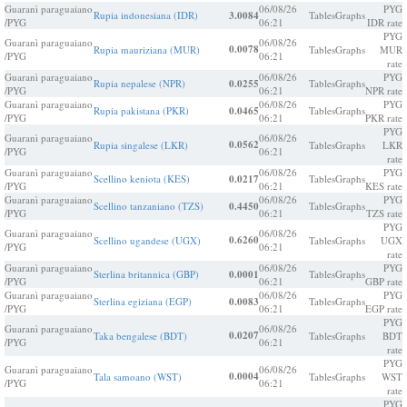
Guaranì paraguaiano
06/08/26
PYG
Rupia indonesiana (IDR)
3.0084
Tables
Graphs
/PYG
06:21
IDR rate
PYG
Guaranì paraguaiano
06/08/26
0.0078
Rupia mauriziana (MUR)
Tables
Graphs
MUR
/PYG
06:21
rate
Guaranì paraguaiano
06/08/26
PYG
Rupia nepalese (NPR)
0.0255
Tables
Graphs
/PYG
06:21
NPR rate
Guaranì paraguaiano
06/08/26
PYG
Rupia pakistana (PKR)
0.0465
Tables
Graphs
/PYG
06:21
PKR rate
PYG
Guaranì paraguaiano
06/08/26
0.0562
Rupia singalese (LKR)
Tables
Graphs
LKR
/PYG
06:21
rate
Guaranì paraguaiano
06/08/26
PYG
Scellino keniota (KES)
0.0217
Tables
Graphs
/PYG
06:21
KES rate
Guaranì paraguaiano
06/08/26
PYG
Scellino tanzaniano (TZS)
0.4450
Tables
Graphs
/PYG
06:21
TZS rate
PYG
Guaranì paraguaiano
06/08/26
0.6260
Scellino ugandese (UGX)
Tables
Graphs
UGX
/PYG
06:21
rate
Guaranì paraguaiano
06/08/26
PYG
Sterlina britannica (GBP)
0.0001
Tables
Graphs
/PYG
06:21
GBP rate
Guaranì paraguaiano
06/08/26
PYG
Sterlina egiziana (EGP)
0.0083
Tables
Graphs
/PYG
06:21
EGP rate
PYG
Guaranì paraguaiano
06/08/26
0.0207
Taka bengalese (BDT)
Tables
Graphs
BDT
/PYG
06:21
rate
PYG
Guaranì paraguaiano
06/08/26
0.0004
Tala samoano (WST)
Tables
Graphs
WST
/PYG
06:21
rate
PYG