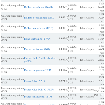
PYG
Guaranì paraguaiano
06/08/26
0.0027
Dollaro namibiano (NAD)
Tables
Graphs
NAD
/PYG
06:21
rate
PYG
Guaranì paraguaiano
06/08/26
0.0002
Dollaro neozelandese (NZD)
Tables
Graphs
NZD
/PYG
06:21
rate
PYG
Guaranì paraguaiano
06/08/26
0.0001
Dollaro statunitense (USD)
Tables
Graphs
USD
/PYG
06:21
rate
PYG
Guaranì paraguaiano
06/08/26
0.0054
Dong vietnamita (TWD)
Tables
Graphs
TWD
/PYG
06:21
rate
PYG
Guaranì paraguaiano
06/08/26
0.0003
Fiorino arubano (AWG)
Tables
Graphs
AWG
/PYG
06:21
rate
PYG
Guaranì paraguaiano
Fiorino delle Antille olandesi
06/08/26
0.0003
Tables
Graphs
ANG
/PYG
(ANG)
06:21
rate
PYG
Guaranì paraguaiano
06/08/26
0.0526
Fiorino ungherese (HUF)
Tables
Graphs
HUF
/PYG
06:21
rate
PYG
Guaranì paraguaiano
06/08/26
0.0954
Franco CFA (XAF)
Tables
Graphs
XAF
/PYG
06:21
rate
Guaranì paraguaiano
06/08/26
PYG
Franco CFA BCEAO (XOF)
0.0954
Tables
Graphs
/PYG
06:21
XOF rate
Guaranì paraguaiano
06/08/26
PYG BIF
Franco del Burundi (BIF)
0.5003
Tables
Graphs
/PYG
06:21
rate
PYG
Guaranì paraguaiano
06/08/26