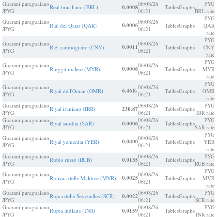
Guaranì paraguaiano
06/08/26
PYG
Real brasiliano (BRL)
0.0008
Tables
Graphs
/PYG
06:21
BRL rate
PYG
Guaranì paraguaiano
06/08/26
0.0006
Rial del Qatar (QAR)
Tables
Graphs
QAR
/PYG
06:21
rate
PYG
Guaranì paraguaiano
06/08/26
0.0011
Riel cambogiano (CNY)
Tables
Graphs
CNY
/PYG
06:21
rate
PYG
Guaranì paraguaiano
06/08/26
0.0006
Ringgit malese (MYR)
Tables
Graphs
MYR
/PYG
06:21
rate
PYG
Guaranì paraguaiano
06/08/26
6.46E-
Riyal dell'Oman (OMR)
Tables
Graphs
OMR
/PYG
06:21
rate
Guaranì paraguaiano
06/08/26
PYG
Riyal iraniano (IRR)
230.87
Tables
Graphs
/PYG
06:21
IRR rate
Guaranì paraguaiano
06/08/26
PYG
Riyal saudita (SAR)
0.0006
Tables
Graphs
/PYG
06:21
SAR rate
PYG
Guaranì paraguaiano
06/08/26
0.0400
Riyal yemenita (YER)
Tables
Graphs
YER
/PYG
06:21
rate
Guaranì paraguaiano
06/08/26
PYG
Rublo russo (RUB)
0.0135
Tables
Graphs
/PYG
06:21
RUB rate
PYG
Guaranì paraguaiano
06/08/26
0.0025
Rufiyaa delle Maldive (MVR)
Tables
Graphs
MVR
/PYG
06:21
rate
Guaranì paraguaiano
06/08/26
PYG
Rupia delle Seychelles (SCR)
0.0022
Tables
Graphs
/PYG
06:21
SCR rate
Guaranì paraguaiano
06/08/26
PYG
Rupia indiana (INR)
0.0159
Tables
Graphs
/PYG
06:21
INR rate