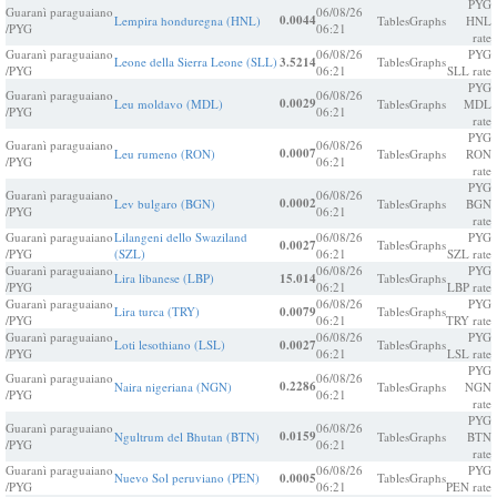
PYG
Guaranì paraguaiano
06/08/26
0.0044
Lempira honduregna (HNL)
Tables
Graphs
HNL
/PYG
06:21
rate
Guaranì paraguaiano
06/08/26
PYG
Leone della Sierra Leone (SLL)
3.5214
Tables
Graphs
/PYG
06:21
SLL rate
PYG
Guaranì paraguaiano
06/08/26
0.0029
Leu moldavo (MDL)
Tables
Graphs
MDL
/PYG
06:21
rate
PYG
Guaranì paraguaiano
06/08/26
0.0007
Leu rumeno (RON)
Tables
Graphs
RON
/PYG
06:21
rate
PYG
Guaranì paraguaiano
06/08/26
0.0002
Lev bulgaro (BGN)
Tables
Graphs
BGN
/PYG
06:21
rate
Guaranì paraguaiano
Lilangeni dello Swaziland
06/08/26
PYG
0.0027
Tables
Graphs
/PYG
(SZL)
06:21
SZL rate
Guaranì paraguaiano
06/08/26
PYG
Lira libanese (LBP)
15.014
Tables
Graphs
/PYG
06:21
LBP rate
Guaranì paraguaiano
06/08/26
PYG
Lira turca (TRY)
0.0079
Tables
Graphs
/PYG
06:21
TRY rate
Guaranì paraguaiano
06/08/26
PYG
Loti lesothiano (LSL)
0.0027
Tables
Graphs
/PYG
06:21
LSL rate
PYG
Guaranì paraguaiano
06/08/26
0.2286
Naira nigeriana (NGN)
Tables
Graphs
NGN
/PYG
06:21
rate
PYG
Guaranì paraguaiano
06/08/26
0.0159
Ngultrum del Bhutan (BTN)
Tables
Graphs
BTN
/PYG
06:21
rate
Guaranì paraguaiano
06/08/26
PYG
Nuevo Sol peruviano (PEN)
0.0005
Tables
Graphs
/PYG
06:21
PEN rate