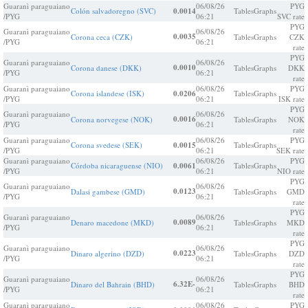
Guaranì paraguaiano
06/08/26
PYG
Colón salvadoregno (SVC)
0.0014
Tables
Graphs
/PYG
06:21
SVC rate
PYG
Guaranì paraguaiano
06/08/26
0.0035
Corona ceca (CZK)
Tables
Graphs
CZK
/PYG
06:21
rate
PYG
Guaranì paraguaiano
06/08/26
0.0010
Corona danese (DKK)
Tables
Graphs
DKK
/PYG
06:21
rate
Guaranì paraguaiano
06/08/26
PYG
Corona islandese (ISK)
0.0206
Tables
Graphs
/PYG
06:21
ISK rate
PYG
Guaranì paraguaiano
06/08/26
0.0016
Corona norvegese (NOK)
Tables
Graphs
NOK
/PYG
06:21
rate
Guaranì paraguaiano
06/08/26
PYG
Corona svedese (SEK)
0.0015
Tables
Graphs
/PYG
06:21
SEK rate
Guaranì paraguaiano
06/08/26
PYG
Córdoba nicaraguense (NIO)
0.0061
Tables
Graphs
/PYG
06:21
NIO rate
PYG
Guaranì paraguaiano
06/08/26
0.0123
Dalasi gambese (GMD)
Tables
Graphs
GMD
/PYG
06:21
rate
PYG
Guaranì paraguaiano
06/08/26
0.0089
Denaro macedone (MKD)
Tables
Graphs
MKD
/PYG
06:21
rate
PYG
Guaranì paraguaiano
06/08/26
0.0223
Dinaro algerino (DZD)
Tables
Graphs
DZD
/PYG
06:21
rate
PYG
Guaranì paraguaiano
06/08/26
6.32E-
Dinaro del Bahrain (BHD)
Tables
Graphs
BHD
/PYG
06:21
rate
Guaranì paraguaiano
06/08/26
PYG