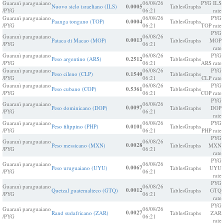
Guaranì paraguaiano
06/08/26
PYG ILS
Nuovo siclo israeliano (ILS)
0.0005
Tables
Graphs
/PYG
06:21
rate
Guaranì paraguaiano
06/08/26
PYG
Paanga tongano (TOP)
0.0004
Tables
Graphs
/PYG
06:21
TOP rate
PYG
Guaranì paraguaiano
06/08/26
0.0013
Pataca di Macao (MOP)
Tables
Graphs
MOP
/PYG
06:21
rate
Guaranì paraguaiano
06/08/26
PYG
Peso argentino (ARS)
0.2512
Tables
Graphs
/PYG
06:21
ARS rate
Guaranì paraguaiano
06/08/26
PYG
Peso cileno (CLP)
0.1540
Tables
Graphs
/PYG
06:21
CLP rate
Guaranì paraguaiano
06/08/26
PYG
Peso cubano (COP)
0.5361
Tables
Graphs
/PYG
06:21
COP rate
PYG
Guaranì paraguaiano
06/08/26
0.0097
Peso dominicano (DOP)
Tables
Graphs
DOP
/PYG
06:21
rate
Guaranì paraguaiano
06/08/26
PYG
Peso filippino (PHP)
0.0101
Tables
Graphs
/PYG
06:21
PHP rate
PYG
Guaranì paraguaiano
06/08/26
0.0028
Peso messicano (MXN)
Tables
Graphs
MXN
/PYG
06:21
rate
PYG
Guaranì paraguaiano
06/08/26
0.0067
Peso uruguaiano (UYU)
Tables
Graphs
UYU
/PYG
06:21
rate
PYG
Guaranì paraguaiano
06/08/26
0.0012
Quetzal guatemalteco (GTQ)
Tables
Graphs
GTQ
/PYG
06:21
rate
PYG
Guaranì paraguaiano
06/08/26
0.0027
Rand sudafricano (ZAR)
Tables
Graphs
ZAR
/PYG
06:21
rate