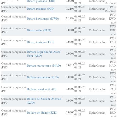
Dinaro giordano (JOD)
0.0001
Tables
Graphs
/PYG
06:21
JOD rate
Guaranì paraguaiano
06/08/26
PYG
Dinaro iracheno (IQD)
0.2196
Tables
Graphs
/PYG
06:21
IQD rate
PYG
Guaranì paraguaiano
06/08/26
5.19E-
Dinaro kuwaitiano (KWD)
Tables
Graphs
KWD
/PYG
06:21
rate
PYG
Guaranì paraguaiano
06/08/26
0.0001
Dinaro serbo (EUR)
Tables
Graphs
EUR
/PYG
06:21
rate
PYG
Guaranì paraguaiano
06/08/26
0.0004
Dinaro tunisino (TND)
Tables
Graphs
TND
/PYG
06:21
rate
PYG
Guaranì paraguaiano
Dirham degli Emirati Arabi
06/08/26
0.0006
Tables
Graphs
AED
/PYG
Uniti (AED)
06:21
rate
PYG
Guaranì paraguaiano
06/08/26
0.0015
Dirham marocchino (MAD)
Tables
Graphs
MAD
/PYG
06:21
rate
PYG
Guaranì paraguaiano
06/08/26
0.0002
Dollaro australiano (AUD)
Tables
Graphs
AUD
/PYG
06:21
rate
PYG
Guaranì paraguaiano
06/08/26
0.0002
Dollaro canadese (CAD)
Tables
Graphs
CAD
/PYG
06:21
rate
PYG
Guaranì paraguaiano
Dollaro dei Caraibi Orientali
06/08/26
0.0004
Tables
Graphs
XCD
/PYG
(XCD)
06:21
rate
PYG
Guaranì paraguaiano
06/08/26
0.0003
Dollaro del Belize (BZD)
Tables
Graphs
BZD
/PYG
06:21
rate