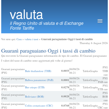
valuta
il Regno Unito di valuta e di Exchange
Fonte Tariffe
Guaranì paraguaiano Oggi i tassi di cambio
Voi siete qui:
Casa
»
valuta i tassi
»
Thursday 6 August 2026
Guaranì paraguaiano Oggi i tassi di cambio
Qui troverete la Guaranì paraguaiano información de tipo de cambio. El Guaranì paraguaiano
I valori del tasso di cambio sono aggiornati più volte al giorno!
PYG
Guaranì paraguaiano
06/08/26
0.0055
Baht thailandese (THB)
Tables
Graphs
THB
/PYG
06:21
rate
Guaranì paraguaiano
06/08/26
PYG
Balboa panamense (PAB)
0.0001
Tables
Graphs
/PYG
06:21
PAB rate
Guaranì paraguaiano
06/08/26
PYG
Birr etiope (ETB)
0.0270
Tables
Graphs
/PYG
06:21
ETB rate
PYG
Guaranì paraguaiano
06/08/26
0.0020
Boliviano (BOB)
Tables
Graphs
BOB
/PYG
06:21
rate
Guaranì paraguaiano
06/08/26
PYG
Colón costaricano (CRC)
0.0760
Tables
Graphs
/PYG
06:21
CRC rate