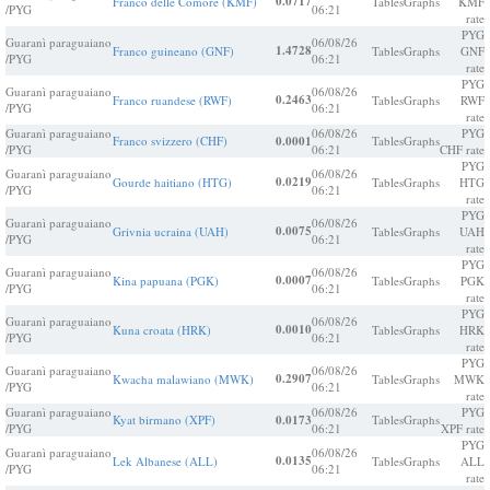
0.0717
Franco delle Comore (KMF)
Tables
Graphs
KMF
/PYG
06:21
rate
PYG
Guaranì paraguaiano
06/08/26
1.4728
Franco guineano (GNF)
Tables
Graphs
GNF
/PYG
06:21
rate
PYG
Guaranì paraguaiano
06/08/26
0.2463
Franco ruandese (RWF)
Tables
Graphs
RWF
/PYG
06:21
rate
Guaranì paraguaiano
06/08/26
PYG
Franco svizzero (CHF)
0.0001
Tables
Graphs
/PYG
06:21
CHF rate
PYG
Guaranì paraguaiano
06/08/26
0.0219
Gourde haitiano (HTG)
Tables
Graphs
HTG
/PYG
06:21
rate
PYG
Guaranì paraguaiano
06/08/26
0.0075
Grivnia ucraina (UAH)
Tables
Graphs
UAH
/PYG
06:21
rate
PYG
Guaranì paraguaiano
06/08/26
0.0007
Kina papuana (PGK)
Tables
Graphs
PGK
/PYG
06:21
rate
PYG
Guaranì paraguaiano
06/08/26
0.0010
Kuna croata (HRK)
Tables
Graphs
HRK
/PYG
06:21
rate
PYG
Guaranì paraguaiano
06/08/26
0.2907
Kwacha malawiano (MWK)
Tables
Graphs
MWK
/PYG
06:21
rate
Guaranì paraguaiano
06/08/26
PYG
Kyat birmano (XPF)
0.0173
Tables
Graphs
/PYG
06:21
XPF rate
PYG
Guaranì paraguaiano
06/08/26
0.0135
Lek Albanese (ALL)
Tables
Graphs
ALL
/PYG
06:21
rate