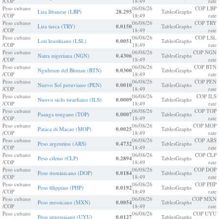
/COP
18:49
rate
Peso cubano
06/08/26
COP LBP
Lira libanese (LBP)
28.295
Tables
Graphs
/COP
18:49
rate
Peso cubano
06/08/26
COP TRY
Lira turca (TRY)
0.0150
Tables
Graphs
/COP
18:49
rate
Peso cubano
06/08/26
COP LSL
Loti lesothiano (LSL)
0.0051
Tables
Graphs
/COP
18:49
rate
Peso cubano
06/08/26
COP NGN
Naira nigeriana (NGN)
0.4306
Tables
Graphs
/COP
18:49
rate
Peso cubano
06/08/26
COP BTN
Ngultrum del Bhutan (BTN)
0.0300
Tables
Graphs
/COP
18:49
rate
Peso cubano
06/08/26
COP PEN
Nuevo Sol peruviano (PEN)
0.0010
Tables
Graphs
/COP
18:49
rate
Peso cubano
06/08/26
COP ILS
Nuovo siclo israeliano (ILS)
0.0009
Tables
Graphs
/COP
18:49
rate
Peso cubano
06/08/26
COP TOP
Paanga tongano (TOP)
0.0007
Tables
Graphs
/COP
18:49
rate
Peso cubano
06/08/26
COP MOP
Pataca di Macao (MOP)
0.0025
Tables
Graphs
/COP
18:49
rate
Peso cubano
06/08/26
COP ARS
Peso argentino (ARS)
0.4732
Tables
Graphs
/COP
18:49
rate
Peso cubano
06/08/26
COP CLP
Peso cileno (CLP)
0.2894
Tables
Graphs
/COP
18:49
rate
Peso cubano
06/08/26
COP DOP
Peso dominicano (DOP)
0.0184
Tables
Graphs
/COP
18:49
rate
Peso cubano
06/08/26
COP PHP
Peso filippino (PHP)
0.0192
Tables
Graphs
/COP
18:49
rate
Peso cubano
06/08/26
COP MXN
Peso messicano (MXN)
0.0054
Tables
Graphs
/COP
18:49
rate
Peso cubano
06/08/26
COP UYU
Peso uruguaiano (UYU)
0.0127
Tables
Graphs