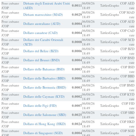
Peso cubano
Dirham degli Emirati Arabi Uniti
06/08/26
COP AED
0.0011
Tables
Graphs
/COP
(AED)
18:49
rate
Peso cubano
06/08/26
COP MAD
Dirham marocchino (MAD)
0.0029
Tables
Graphs
/COP
18:49
rate
Peso cubano
06/08/26
COP AUD
Dollaro australiano (AUD)
0.0004
Tables
Graphs
/COP
18:49
rate
Peso cubano
06/08/26
COP CAD
Dollaro canadese (CAD)
0.0004
Tables
Graphs
/COP
18:49
rate
Peso cubano
Dollaro dei Caraibi Orientali
06/08/26
COP XCD
0.0008
Tables
Graphs
/COP
(XCD)
18:49
rate
Peso cubano
06/08/26
COP BZD
Dollaro del Belize (BZD)
0.0006
Tables
Graphs
/COP
18:49
rate
Peso cubano
06/08/26
COP BND
Dollaro del Brunei (BND)
0.0004
Tables
Graphs
/COP
18:49
rate
Peso cubano
06/08/26
COP BSD
Dollaro delle Bahamas (BSD)
0.0003
Tables
Graphs
/COP
18:49
rate
Peso cubano
06/08/26
COP BBD
Dollaro delle Barbados (BBD)
0.0006
Tables
Graphs
/COP
18:49
rate
Peso cubano
06/08/26
COP BMD
Dollaro delle Bermuda (BMD)
0.0003
Tables
Graphs
/COP
18:49
rate
Peso cubano
06/08/26
COP KYD
Dollaro delle Cayman (KYD)
0.0002
Tables
Graphs
/COP
18:49
rate
Peso cubano
06/08/26
COP FJD
Dollaro delle Figi (FJD)
0.0007
Tables
Graphs
/COP
18:49
rate
Peso cubano
06/08/26
COP SBD
Dollaro delle Salomone (SBD)
0.0025
Tables
Graphs
/COP
18:49
rate
Peso cubano
06/08/26
COP HKD
Dollaro di Hong Kong (HKD)
0.0024
Tables
Graphs
/COP
18:49
rate
Peso cubano
06/08/26
COP SGD
Dollaro di Singapore (SGD)
0.0004
Tables
Graphs
/COP
18:49
rate