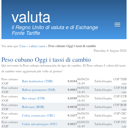
valuta
il Regno Unito di valuta e di Exchange
Fonte Tariffe
Peso cubano Oggi i tassi di cambio
Voi siete qui:
Casa
»
valuta i tassi
»
Thursday 6 August 2026
Peso cubano Oggi i tassi di cambio
Qui troverete la Peso cubano información de tipo de cambio. El Peso cubano I valori del tasso
di cambio sono aggiornati più volte al giorno!
Peso cubano
06/08/26
COP THB
Baht thailandese (THB)
0.0104
Tables
Graphs
/COP
18:49
rate
Peso cubano
06/08/26
COP PAB
Balboa panamense (PAB)
0.0003
Tables
Graphs
/COP
18:49
rate
Peso cubano
06/08/26
COP ETB
Birr etiope (ETB)
0.0509
Tables
Graphs
/COP
18:49
rate
Peso cubano
06/08/26
COP BOB
Boliviano (BOB)
0.0038
Tables
Graphs
/COP
18:49
rate
Peso cubano
06/08/26
COP CRC
Colón costaricano (CRC)
0.1437
Tables
Graphs
/COP
18:49
rate
Peso cubano
06/08/26
COP SVC
Colón salvadoregno (SVC)
0.0027
Tables
Graphs
/COP
18:49
rate