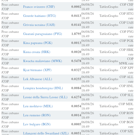
Peso cubano
06/08/26
COP CHF
Franco svizzero (CHF)
0.0002
Tables
Graphs
/COP
18:49
rate
Peso cubano
06/08/26
COP HTG
Gourde haitiano (HTG)
0.0413
Tables
Graphs
/COP
18:49
rate
Peso cubano
06/08/26
COP UAH
Grivnia ucraina (UAH)
0.0141
Tables
Graphs
/COP
18:49
rate
Peso cubano
06/08/26
COP PYG
Guaranì paraguaiano (PYG)
1.8795
Tables
Graphs
/COP
18:49
rate
Peso cubano
06/08/26
COP PGK
Kina papuana (PGK)
0.0013
Tables
Graphs
/COP
18:49
rate
Peso cubano
06/08/26
COP HRK
Kuna croata (HRK)
0.0020
Tables
Graphs
/COP
18:49
rate
Peso cubano
06/08/26
COP
Kwacha malawiano (MWK)
0.5478
Tables
Graphs
/COP
18:49
MWK rate
Peso cubano
06/08/26
COP XPF
Kyat birmano (XPF)
0.0327
Tables
Graphs
/COP
18:49
rate
Peso cubano
06/08/26
COP ALL
Lek Albanese (ALL)
0.0255
Tables
Graphs
/COP
18:49
rate
Peso cubano
06/08/26
COP HNL
Lempira honduregna (HNL)
0.0084
Tables
Graphs
/COP
18:49
rate
Peso cubano
06/08/26
COP SLL
Leone della Sierra Leone (SLL)
6.6274
Tables
Graphs
/COP
18:49
rate
Peso cubano
06/08/26
COP MDL
Leu moldavo (MDL)
0.0054
Tables
Graphs
/COP
18:49
rate
Peso cubano
06/08/26
COP RON
Leu rumeno (RON)
0.0014
Tables
Graphs
/COP
18:49
rate
Peso cubano
06/08/26
COP BGN
Lev bulgaro (BGN)
0.0005
Tables
Graphs
/COP
18:49
rate
Peso cubano
06/08/26
COP SZL
Lilangeni dello Swaziland (SZL)
0.0051
Tables
Graphs