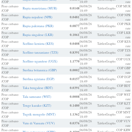
/COP
18:49
rate
Peso cubano
06/08/26
COP MUR
Rupia mauriziana (MUR)
0.0148
Tables
Graphs
/COP
18:49
rate
Peso cubano
06/08/26
COP NPR
Rupia nepalese (NPR)
0.0481
Tables
Graphs
/COP
18:49
rate
Peso cubano
06/08/26
COP PKR
Rupia pakistana (PKR)
0.0877
Tables
Graphs
/COP
18:49
rate
Peso cubano
06/08/26
COP LKR
Rupia singalese (LKR)
0.1061
Tables
Graphs
/COP
18:49
rate
Peso cubano
06/08/26
COP KES
Scellino keniota (KES)
0.0408
Tables
Graphs
/COP
18:49
rate
Peso cubano
06/08/26
COP TZS
Scellino tanzaniano (TZS)
0.8391
Tables
Graphs
/COP
18:49
rate
Peso cubano
06/08/26
COP UGX
Scellino ugandese (UGX)
1.1770
Tables
Graphs
/COP
18:49
rate
Peso cubano
06/08/26
COP GBP
Sterlina britannica (GBP)
0.0002
Tables
Graphs
/COP
18:49
rate
Peso cubano
06/08/26
COP EGP
Sterlina egiziana (EGP)
0.0157
Tables
Graphs
/COP
18:49
rate
Peso cubano
06/08/26
COP BDT
Taka bengalese (BDT)
0.0391
Tables
Graphs
/COP
18:49
rate
Peso cubano
06/08/26
COP WST
Tala samoano (WST)
0.0008
Tables
Graphs
/COP
18:49
rate
Peso cubano
06/08/26
COP KZT
Tenge kazako (KZT)
0.1480
Tables
Graphs
/COP
18:49
rate
Peso cubano
06/08/26
COP MNT
Tugrik mongolo (MNT)
1.1362
Tables
Graphs
/COP
18:49
rate
Peso cubano
06/08/26
COP VUV
Vatu di Vanuatu (VUV)
0.0376
Tables
Graphs
/COP
18:49
rate
Peso cubano
06/08/26
COP KRW
Won sudcoreano (KRW)
Tables
Graphs