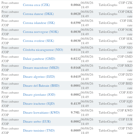
Peso cubano
06/08/26
COP CZK
Corona ceca (CZK)
0.0066
Tables
Graphs
/COP
18:49
rate
Peso cubano
06/08/26
COP DKK
Corona danese (DKK)
0.0020
Tables
Graphs
/COP
18:49
rate
Peso cubano
06/08/26
COP ISK
Corona islandese (ISK)
0.0390
Tables
Graphs
/COP
18:49
rate
Peso cubano
06/08/26
COP NOK
Corona norvegese (NOK)
0.0030
Tables
Graphs
/COP
18:49
rate
Peso cubano
06/08/26
COP SEK
Corona svedese (SEK)
0.0030
Tables
Graphs
/COP
18:49
rate
Peso cubano
06/08/26
COP NIO
Córdoba nicaraguense (NIO)
0.0116
Tables
Graphs
/COP
18:49
rate
Peso cubano
06/08/26
COP GMD
Dalasi gambese (GMD)
0.0232
Tables
Graphs
/COP
18:49
rate
Peso cubano
06/08/26
COP MKD
Denaro macedone (MKD)
0.0168
Tables
Graphs
/COP
18:49
rate
Peso cubano
06/08/26
COP DZD
Dinaro algerino (DZD)
0.0419
Tables
Graphs
/COP
18:49
rate
Peso cubano
06/08/26
COP BHD
Dinaro del Bahrain (BHD)
0.0001
Tables
Graphs
/COP
18:49
rate
Peso cubano
06/08/26
COP JOD
Dinaro giordano (JOD)
0.0002
Tables
Graphs
/COP
18:49
rate
Peso cubano
06/08/26
COP IQD
Dinaro iracheno (IQD)
0.4139
Tables
Graphs
/COP
18:49
rate
Peso cubano
06/08/26
COP KWD
Dinaro kuwaitiano (KWD)
9.79E-
Tables
Graphs
/COP
18:49
rate
Peso cubano
06/08/26
COP EUR
Dinaro serbo (EUR)
0.0002
Tables
Graphs
/COP
18:49
rate
Peso cubano
06/08/26
COP TND
Dinaro tunisino (TND)
0.0009
Tables
Graphs
/COP
18:49
rate