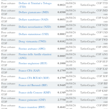
Peso cubano
Dollaro di Trinidad e Tobago
06/08/26
COP TTD
0.0021
Tables
Graphs
/COP
(TTD)
18:49
rate
Peso cubano
06/08/26
COP JMD
Dollaro giamaicano (JMD)
0.0500
Tables
Graphs
/COP
18:49
rate
Peso cubano
06/08/26
COP NAD
Dollaro namibiano (NAD)
0.0051
Tables
Graphs
/COP
18:49
rate
Peso cubano
06/08/26
COP NZD
Dollaro neozelandese (NZD)
0.0005
Tables
Graphs
/COP
18:49
rate
Peso cubano
06/08/26
COP USD
Dollaro statunitense (USD)
0.0003
Tables
Graphs
/COP
18:49
rate
Peso cubano
06/08/26
COP TWD
Dong vietnamita (TWD)
0.0102
Tables
Graphs
/COP
18:49
rate
Peso cubano
06/08/26
COP AWG
Fiorino arubano (AWG)
0.0005
Tables
Graphs
/COP
18:49
rate
Peso cubano
Fiorino delle Antille olandesi
06/08/26
COP ANG
0.0005
Tables
Graphs
/COP
(ANG)
18:49
rate
Peso cubano
06/08/26
COP HUF
Fiorino ungherese (HUF)
0.1000
Tables
Graphs
/COP
18:49
rate
Peso cubano
06/08/26
COP XAF
Franco CFA (XAF)
0.1799
Tables
Graphs
/COP
18:49
rate
Peso cubano
06/08/26
COP XOF
Franco CFA BCEAO (XOF)
0.1799
Tables
Graphs
/COP
18:49
rate
Peso cubano
06/08/26
COP BIF
Franco del Burundi (BIF)
0.9449
Tables
Graphs
/COP
18:49
rate
Peso cubano
06/08/26
COP KMF
Franco delle Comore (KMF)
0.1349
Tables
Graphs
/COP
18:49
rate
Peso cubano
06/08/26
COP GNF
Franco guineano (GNF)
2.7750
Tables
Graphs
/COP
18:49
rate
Peso cubano
06/08/26
COP RWF
Franco ruandese (RWF)
0.4641
Tables
Graphs
/COP
18:49
rate