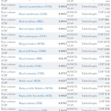
/COP
18:49
rate
Peso cubano
06/08/26
COP GTQ
Quetzal guatemalteco (GTQ)
0.0024
Tables
Graphs
/COP
18:49
rate
Peso cubano
06/08/26
COP ZAR
Rand sudafricano (ZAR)
0.0051
Tables
Graphs
/COP
18:49
rate
Peso cubano
06/08/26
COP BRL
Real brasiliano (BRL)
0.0016
Tables
Graphs
/COP
18:49
rate
Peso cubano
06/08/26
COP QAR
Rial del Qatar (QAR)
0.0011
Tables
Graphs
/COP
18:49
rate
Peso cubano
06/08/26
COP CNY
Riel cambogiano (CNY)
0.0021
Tables
Graphs
/COP
18:49
rate
Peso cubano
06/08/26
COP MYR
Ringgit malese (MYR)
0.0012
Tables
Graphs
/COP
18:49
rate
Peso cubano
06/08/26
COP OMR
Riyal dell'Oman (OMR)
0.0001
Tables
Graphs
/COP
18:49
rate
Peso cubano
06/08/26
COP IRR
Riyal iraniano (IRR)
434.50
Tables
Graphs
/COP
18:49
rate
Peso cubano
06/08/26
COP SAR
Riyal saudita (SAR)
0.0011
Tables
Graphs
/COP
18:49
rate
Peso cubano
06/08/26
COP YER
Riyal yemenita (YER)
0.0753
Tables
Graphs
/COP
18:49
rate
Peso cubano
06/08/26
COP RUB
Rublo russo (RUB)
0.0257
Tables
Graphs
/COP
18:49
rate
Peso cubano
06/08/26
COP MVR
Rufiyaa delle Maldive (MVR)
0.0048
Tables
Graphs
/COP
18:49
rate
Peso cubano
06/08/26
COP SCR
Rupia delle Seychelles (SCR)
0.0045
Tables
Graphs
/COP
18:49
rate
Peso cubano
06/08/26
COP INR
Rupia indiana (INR)
0.0301
Tables
Graphs
/COP
18:49
rate
Peso cubano
06/08/26
COP IDR
Rupia indonesiana (IDR)
5.6634
Tables
Graphs