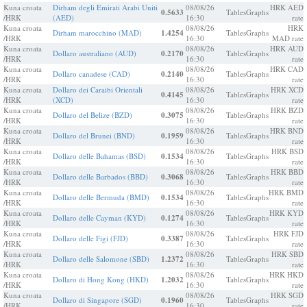
Kuna croata
Dirham degli Emirati Arabi Uniti
08/08/26
HRK AED
0.5633
Tables
Graphs
/HRK
(AED)
16:30
rate
Kuna croata
08/08/26
HRK
Dirham marocchino (MAD)
1.4254
Tables
Graphs
/HRK
16:30
MAD rate
Kuna croata
08/08/26
HRK AUD
Dollaro australiano (AUD)
0.2170
Tables
Graphs
/HRK
16:30
rate
Kuna croata
08/08/26
HRK CAD
Dollaro canadese (CAD)
0.2140
Tables
Graphs
/HRK
16:30
rate
Kuna croata
Dollaro dei Caraibi Orientali
08/08/26
HRK XCD
0.4145
Tables
Graphs
/HRK
(XCD)
16:30
rate
Kuna croata
08/08/26
HRK BZD
Dollaro del Belize (BZD)
0.3075
Tables
Graphs
/HRK
16:30
rate
Kuna croata
08/08/26
HRK BND
Dollaro del Brunei (BND)
0.1959
Tables
Graphs
/HRK
16:30
rate
Kuna croata
08/08/26
HRK BSD
Dollaro delle Bahamas (BSD)
0.1534
Tables
Graphs
/HRK
16:30
rate
Kuna croata
08/08/26
HRK BBD
Dollaro delle Barbados (BBD)
0.3068
Tables
Graphs
/HRK
16:30
rate
Kuna croata
08/08/26
HRK BMD
Dollaro delle Bermuda (BMD)
0.1534
Tables
Graphs
/HRK
16:30
rate
Kuna croata
08/08/26
HRK KYD
Dollaro delle Cayman (KYD)
0.1274
Tables
Graphs
/HRK
16:30
rate
Kuna croata
08/08/26
HRK FJD
Dollaro delle Figi (FJD)
0.3387
Tables
Graphs
/HRK
16:30
rate
Kuna croata
08/08/26
HRK SBD
Dollaro delle Salomone (SBD)
1.2372
Tables
Graphs
/HRK
16:30
rate
Kuna croata
08/08/26
HRK HKD
Dollaro di Hong Kong (HKD)
1.2032
Tables
Graphs
/HRK
16:30
rate
Kuna croata
08/08/26
HRK SGD
Dollaro di Singapore (SGD)
0.1960
Tables
Graphs
/HRK
16:30
rate