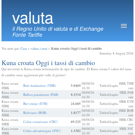
valuta
il Regno Unito di valuta e di Exchange
Fonte Tariffe
Kuna croata Oggi i tassi di cambio
Voi siete qui:
Casa
»
valuta i tassi
»
Saturday 8 August 2026
Kuna croata Oggi i tassi di cambio
Qui troverete la Kuna croata información de tipo de cambio. El Kuna croata I valori del tasso
di cambio sono aggiornati più volte al giorno!
Kuna croata
08/08/26
HRK THB
Baht thailandese (THB)
5.0469
Tables
Graphs
/HRK
16:30
rate
Kuna croata
08/08/26
HRK PAB
Balboa panamense (PAB)
0.1534
Tables
Graphs
/HRK
16:30
rate
Kuna croata
08/08/26
HRK ETB
Birr etiope (ETB)
24.685
Tables
Graphs
/HRK
16:30
rate
Kuna croata
08/08/26
HRK BOB
Boliviano (BOB)
1.8177
Tables
Graphs
/HRK
16:30
rate
Kuna croata
08/08/26
HRK CRC
Colón costaricano (CRC)
69.525
Tables
Graphs
/HRK
16:30
rate
Kuna croata
08/08/26
HRK SVC
Colón salvadoregno (SVC)
1.3382
Tables
Graphs
/HRK
16:30
rate