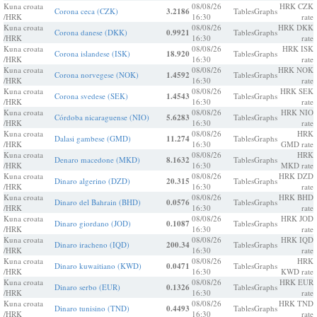
Kuna croata
08/08/26
HRK CZK
Corona ceca (CZK)
3.2186
Tables
Graphs
/HRK
16:30
rate
Kuna croata
08/08/26
HRK DKK
Corona danese (DKK)
0.9921
Tables
Graphs
/HRK
16:30
rate
Kuna croata
08/08/26
HRK ISK
Corona islandese (ISK)
18.920
Tables
Graphs
/HRK
16:30
rate
Kuna croata
08/08/26
HRK NOK
Corona norvegese (NOK)
1.4592
Tables
Graphs
/HRK
16:30
rate
Kuna croata
08/08/26
HRK SEK
Corona svedese (SEK)
1.4543
Tables
Graphs
/HRK
16:30
rate
Kuna croata
08/08/26
HRK NIO
Córdoba nicaraguense (NIO)
5.6283
Tables
Graphs
/HRK
16:30
rate
Kuna croata
08/08/26
HRK
Dalasi gambese (GMD)
11.274
Tables
Graphs
/HRK
16:30
GMD rate
Kuna croata
08/08/26
HRK
Denaro macedone (MKD)
8.1632
Tables
Graphs
/HRK
16:30
MKD rate
Kuna croata
08/08/26
HRK DZD
Dinaro algerino (DZD)
20.315
Tables
Graphs
/HRK
16:30
rate
Kuna croata
08/08/26
HRK BHD
Dinaro del Bahrain (BHD)
0.0576
Tables
Graphs
/HRK
16:30
rate
Kuna croata
08/08/26
HRK JOD
Dinaro giordano (JOD)
0.1087
Tables
Graphs
/HRK
16:30
rate
Kuna croata
08/08/26
HRK IQD
Dinaro iracheno (IQD)
200.34
Tables
Graphs
/HRK
16:30
rate
Kuna croata
08/08/26
HRK
Dinaro kuwaitiano (KWD)
0.0471
Tables
Graphs
/HRK
16:30
KWD rate
Kuna croata
08/08/26
HRK EUR
Dinaro serbo (EUR)
0.1326
Tables
Graphs
/HRK
16:30
rate
Kuna croata
08/08/26
HRK TND
Dinaro tunisino (TND)
0.4493
Tables
Graphs
/HRK
16:30
rate