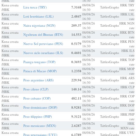
/HRK
16:30
rate
Kuna croata
08/08/26
HRK TRY
Lira turca (TRY)
7.3168
Tables
Graphs
/HRK
16:30
rate
Kuna croata
08/08/26
HRK LSL
Loti lesothiano (LSL)
2.4847
Tables
Graphs
/HRK
16:30
rate
Kuna croata
08/08/26
HRK NGN
Naira nigeriana (NGN)
209.37
Tables
Graphs
/HRK
16:30
rate
Kuna croata
08/08/26
HRK BTN
Ngultrum del Bhutan (BTN)
14.553
Tables
Graphs
/HRK
16:30
rate
Kuna croata
08/08/26
HRK PEN
Nuevo Sol peruviano (PEN)
0.5179
Tables
Graphs
/HRK
16:30
rate
Kuna croata
08/08/26
HRK ILS
Nuovo siclo israeliano (ILS)
0.4601
Tables
Graphs
/HRK
16:30
rate
Kuna croata
08/08/26
HRK TOP
Paanga tongano (TOP)
0.3693
Tables
Graphs
/HRK
16:30
rate
Kuna croata
08/08/26
HRK MOP
Pataca di Macao (MOP)
1.2358
Tables
Graphs
/HRK
16:30
rate
Kuna croata
08/08/26
HRK ARS
Peso argentino (ARS)
229.94
Tables
Graphs
/HRK
16:30
rate
Kuna croata
08/08/26
HRK CLP
Peso cileno (CLP)
140.14
Tables
Graphs
/HRK
16:30
rate
Kuna croata
08/08/26
HRK COP
Peso cubano (COP)
482.11
Tables
Graphs
/HRK
16:30
rate
Kuna croata
08/08/26
HRK DOP
Peso dominicano (DOP)
8.9281
Tables
Graphs
/HRK
16:30
rate
Kuna croata
08/08/26
HRK PHP
Peso filippino (PHP)
9.3121
Tables
Graphs
/HRK
16:30
rate
Kuna croata
08/08/26
HRK
Peso messicano (MXN)
2.6287
Tables
Graphs
/HRK
16:30
MXN rate
Kuna croata
08/08/26
HRK UYU
Peso uruguaiano (UYU)
6.1789
Tables
Graphs