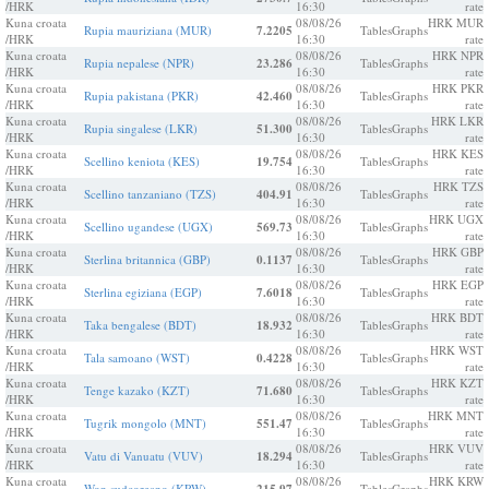
/HRK
16:30
rate
Kuna croata
08/08/26
HRK MUR
Rupia mauriziana (MUR)
7.2205
Tables
Graphs
/HRK
16:30
rate
Kuna croata
08/08/26
HRK NPR
Rupia nepalese (NPR)
23.286
Tables
Graphs
/HRK
16:30
rate
Kuna croata
08/08/26
HRK PKR
Rupia pakistana (PKR)
42.460
Tables
Graphs
/HRK
16:30
rate
Kuna croata
08/08/26
HRK LKR
Rupia singalese (LKR)
51.300
Tables
Graphs
/HRK
16:30
rate
Kuna croata
08/08/26
HRK KES
Scellino keniota (KES)
19.754
Tables
Graphs
/HRK
16:30
rate
Kuna croata
08/08/26
HRK TZS
Scellino tanzaniano (TZS)
404.91
Tables
Graphs
/HRK
16:30
rate
Kuna croata
08/08/26
HRK UGX
Scellino ugandese (UGX)
569.73
Tables
Graphs
/HRK
16:30
rate
Kuna croata
08/08/26
HRK GBP
Sterlina britannica (GBP)
0.1137
Tables
Graphs
/HRK
16:30
rate
Kuna croata
08/08/26
HRK EGP
Sterlina egiziana (EGP)
7.6018
Tables
Graphs
/HRK
16:30
rate
Kuna croata
08/08/26
HRK BDT
Taka bengalese (BDT)
18.932
Tables
Graphs
/HRK
16:30
rate
Kuna croata
08/08/26
HRK WST
Tala samoano (WST)
0.4228
Tables
Graphs
/HRK
16:30
rate
Kuna croata
08/08/26
HRK KZT
Tenge kazako (KZT)
71.680
Tables
Graphs
/HRK
16:30
rate
Kuna croata
08/08/26
HRK MNT
Tugrik mongolo (MNT)
551.47
Tables
Graphs
/HRK
16:30
rate
Kuna croata
08/08/26
HRK VUV
Vatu di Vanuatu (VUV)
18.294
Tables
Graphs
/HRK
16:30
rate
Kuna croata
08/08/26
HRK KRW
Won sudcoreano (KRW)
Tables
Graphs