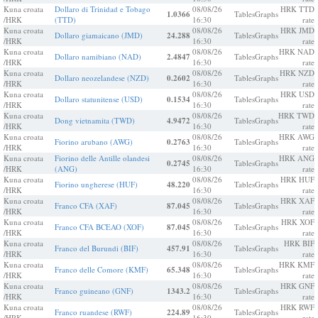
Kuna croata
Dollaro di Trinidad e Tobago
08/08/26
HRK TTD
1.0366
Tables
Graphs
/HRK
(TTD)
16:30
rate
Kuna croata
08/08/26
HRK JMD
Dollaro giamaicano (JMD)
24.288
Tables
Graphs
/HRK
16:30
rate
Kuna croata
08/08/26
HRK NAD
Dollaro namibiano (NAD)
2.4847
Tables
Graphs
/HRK
16:30
rate
Kuna croata
08/08/26
HRK NZD
Dollaro neozelandese (NZD)
0.2602
Tables
Graphs
/HRK
16:30
rate
Kuna croata
08/08/26
HRK USD
Dollaro statunitense (USD)
0.1534
Tables
Graphs
/HRK
16:30
rate
Kuna croata
08/08/26
HRK TWD
Dong vietnamita (TWD)
4.9472
Tables
Graphs
/HRK
16:30
rate
Kuna croata
08/08/26
HRK AWG
Fiorino arubano (AWG)
0.2763
Tables
Graphs
/HRK
16:30
rate
Kuna croata
Fiorino delle Antille olandesi
08/08/26
HRK ANG
0.2745
Tables
Graphs
/HRK
(ANG)
16:30
rate
Kuna croata
08/08/26
HRK HUF
Fiorino ungherese (HUF)
48.220
Tables
Graphs
/HRK
16:30
rate
Kuna croata
08/08/26
HRK XAF
Franco CFA (XAF)
87.045
Tables
Graphs
/HRK
16:30
rate
Kuna croata
08/08/26
HRK XOF
Franco CFA BCEAO (XOF)
87.045
Tables
Graphs
/HRK
16:30
rate
Kuna croata
08/08/26
HRK BIF
Franco del Burundi (BIF)
457.91
Tables
Graphs
/HRK
16:30
rate
Kuna croata
08/08/26
HRK KMF
Franco delle Comore (KMF)
65.348
Tables
Graphs
/HRK
16:30
rate
Kuna croata
08/08/26
HRK GNF
Franco guineano (GNF)
1343.2
Tables
Graphs
/HRK
16:30
rate
Kuna croata
08/08/26
HRK RWF
Franco ruandese (RWF)
224.89
Tables
Graphs
/HRK
16:30
rate