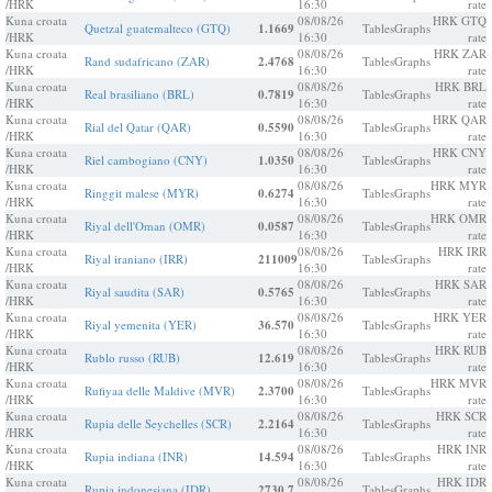
/HRK
16:30
rate
Kuna croata
08/08/26
HRK GTQ
Quetzal guatemalteco (GTQ)
1.1669
Tables
Graphs
/HRK
16:30
rate
Kuna croata
08/08/26
HRK ZAR
Rand sudafricano (ZAR)
2.4768
Tables
Graphs
/HRK
16:30
rate
Kuna croata
08/08/26
HRK BRL
Real brasiliano (BRL)
0.7819
Tables
Graphs
/HRK
16:30
rate
Kuna croata
08/08/26
HRK QAR
Rial del Qatar (QAR)
0.5590
Tables
Graphs
/HRK
16:30
rate
Kuna croata
08/08/26
HRK CNY
Riel cambogiano (CNY)
1.0350
Tables
Graphs
/HRK
16:30
rate
Kuna croata
08/08/26
HRK MYR
Ringgit malese (MYR)
0.6274
Tables
Graphs
/HRK
16:30
rate
Kuna croata
08/08/26
HRK OMR
Riyal dell'Oman (OMR)
0.0587
Tables
Graphs
/HRK
16:30
rate
Kuna croata
08/08/26
HRK IRR
Riyal iraniano (IRR)
211009
Tables
Graphs
/HRK
16:30
rate
Kuna croata
08/08/26
HRK SAR
Riyal saudita (SAR)
0.5765
Tables
Graphs
/HRK
16:30
rate
Kuna croata
08/08/26
HRK YER
Riyal yemenita (YER)
36.570
Tables
Graphs
/HRK
16:30
rate
Kuna croata
08/08/26
HRK RUB
Rublo russo (RUB)
12.619
Tables
Graphs
/HRK
16:30
rate
Kuna croata
08/08/26
HRK MVR
Rufiyaa delle Maldive (MVR)
2.3700
Tables
Graphs
/HRK
16:30
rate
Kuna croata
08/08/26
HRK SCR
Rupia delle Seychelles (SCR)
2.2164
Tables
Graphs
/HRK
16:30
rate
Kuna croata
08/08/26
HRK INR
Rupia indiana (INR)
14.594
Tables
Graphs
/HRK
16:30
rate
Kuna croata
08/08/26
HRK IDR
Rupia indonesiana (IDR)
2730.7
Tables
Graphs