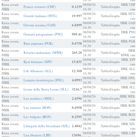
Kuna croata
08/08/26
HRK CHF
Franco svizzero (CHF)
0.1239
Tables
Graphs
/HRK
16:30
rate
Kuna croata
08/08/26
HRK HTG
Gourde haitiano (HTG)
19.997
Tables
Graphs
/HRK
16:30
rate
Kuna croata
08/08/26
HRK UAH
Grivnia ucraina (UAH)
6.8499
Tables
Graphs
/HRK
16:30
rate
Kuna croata
08/08/26
HRK PYG
Guaranì paraguaiano (PYG)
909.41
Tables
Graphs
/HRK
16:30
rate
Kuna croata
08/08/26
HRK PGK
Kina papuana (PGK)
0.6758
Tables
Graphs
/HRK
16:30
rate
Kuna croata
08/08/26
HRK
Kwacha malawiano (MWK)
265.20
Tables
Graphs
/HRK
16:30
MWK rate
Kuna croata
08/08/26
HRK XPF
Kyat birmano (XPF)
15.835
Tables
Graphs
/HRK
16:30
rate
Kuna croata
08/08/26
HRK ALL
Lek Albanese (ALL)
12.368
Tables
Graphs
/HRK
16:30
rate
Kuna croata
08/08/26
HRK HNL
Lempira honduregna (HNL)
4.0993
Tables
Graphs
/HRK
16:30
rate
Kuna croata
08/08/26
HRK SLL
Leone della Sierra Leone (SLL)
3216.7
Tables
Graphs
/HRK
16:30
rate
Kuna croata
08/08/26
HRK MDL
Leu moldavo (MDL)
2.6596
Tables
Graphs
/HRK
16:30
rate
Kuna croata
08/08/26
HRK RON
Leu rumeno (RON)
0.6958
Tables
Graphs
/HRK
16:30
rate
Kuna croata
08/08/26
HRK BGN
Lev bulgaro (BGN)
0.2595
Tables
Graphs
/HRK
16:30
rate
Kuna croata
08/08/26
HRK SZL
Lilangeni dello Swaziland (SZL)
2.4842
Tables
Graphs
/HRK
16:30
rate
Kuna croata
08/08/26
HRK LBP
Lira libanese (LBP)
13696.
Tables
Graphs